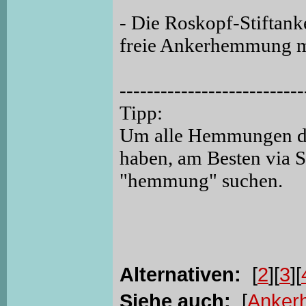
- Die Roskopf-Stifta
freie Ankerhemmung mit
---------------------------
Tipp:
Um alle Hemmungen de
haben, am Besten via 
"hemmung" suchen.
Alternativen:
[
2
][
3
][
Siehe auch:
[
Anker