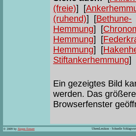
(freie)
] [
Ankerhemmun
(ruhend)
] [
Bethune-
Hemmung
] [
Chrono
Hemmung
] [
Federkr
Hemmung
] [
Hakenh
Stiftankerhemmung
] 
Ein gezeigtes Bild k
werden. Das größere 
Browserfenster geöff
UhrenLexikon - Schnelle Schlagwor
© 2009 by
Jürgen Ermert