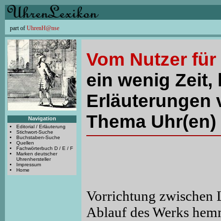
part of
UhrenH@nse
Vom Nutzer für
ein wenig Zeit, 
Erläuterungen 
Thema Uhr(en) 
Navigation
Editorial / Erläuterung
Stichwort-Suche
Buchstaben-Suche
Quellen
Fachwörterbuch D / E / F
Marken deutscher
Uhrenhersteller
Impressum
Home
Vorrichtung zwischen 
Ablauf des Werks hemm