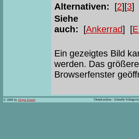
Alternativen:
[
2
][
3
]
Siehe
auch:
[
Ankerrad
] [
E
Ein gezeigtes Bild k
werden. Das größere 
Browserfenster geöff
UhrenLexikon - Schnelle Schlagwor
© 2009 by
Jürgen Ermert