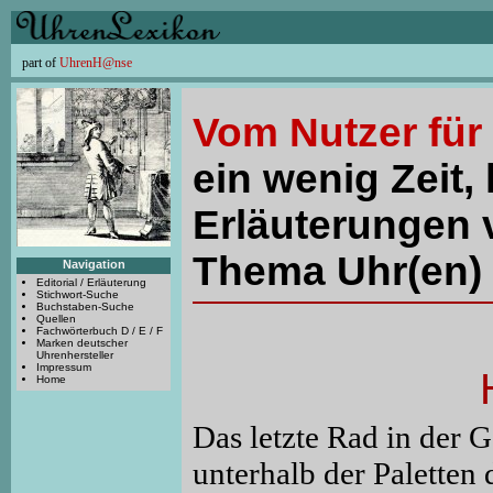
part of
UhrenH@nse
Vom Nutzer für
ein wenig Zeit, 
Erläuterungen 
Thema Uhr(en) 
Navigation
Editorial / Erläuterung
Stichwort-Suche
Buchstaben-Suche
Quellen
Fachwörterbuch D / E / F
Marken deutscher
Uhrenhersteller
Impressum
Home
Das letzte Rad in der 
unterhalb der Palette