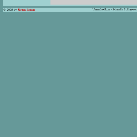
UhrenLexikon - Schnelle Schlagwor
© 2009 by
Jürgen Ermert