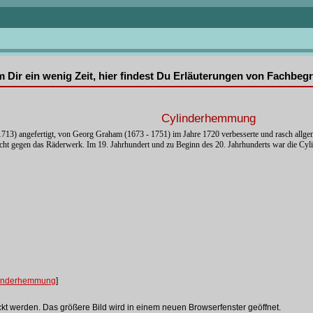
mm Dir ein wenig Zeit, hier findest Du Erläuterungen von Fachbe
Cylinderhemmung
13) angefertigt, von Georg Graham (1673 - 1751) im Jahre 1720 verbesserte und rasch all
cht gegen das Räderwerk. Im 19. Jahrhundert und zu Beginn des 20. Jahrhunderts war die C
linderhemmung
]
ckt werden. Das größere Bild wird in einem neuen Browserfenster geöffnet.