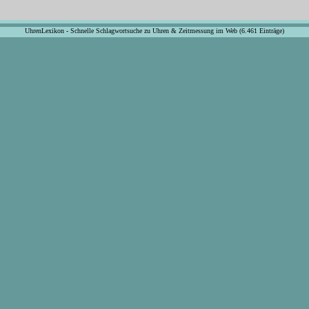
UhrenLexikon - Schnelle Schlagwortsuche zu Uhren & Zeitmessung im Web (6.461 Einträge)