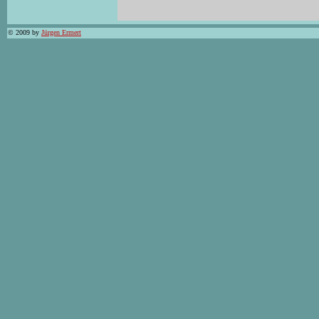
© 2009 by
Jürgen Ermert