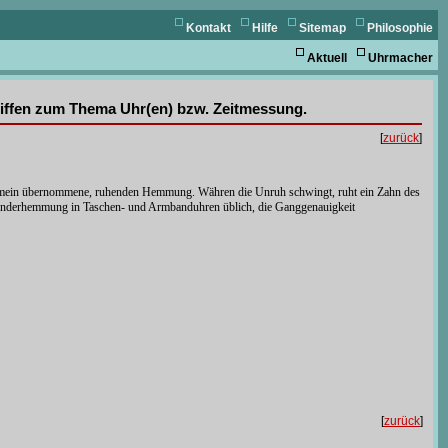
Kontakt
Hilfe
Sitemap
Philosophie
Aktuell
Uhrmacher
griffen zum Thema Uhr(en) bzw. Zeitmessung.
[
zurück
]
gemein übernommene, ruhenden Hemmung. Währen die Unruh schwingt, ruht ein Zahn des
ylinderhemmung in Taschen- und Armbanduhren üblich, die Ganggenauigkeit
[
zurück
]