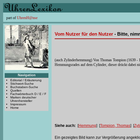
part of
UhrenH@nse
Vom Nutzer für den Nutzer
- Bitte, ni
(auch Zylinderhemmung) Von Thomas Tompion (1639 - 17
Hemmungsrades auf dem Cylinder, dieser drückt dabei ni
Navigation
Editorial / Erläuterung
Stichwort-Suche
Buchstaben-Suche
Quellen
Fachwörterbuch D / E / F
Marken deutscher
Uhrenhersteller
Impressum
Home
Siehe auch:
[
Hemmung
] [
Tompion, Thomas
] [
Zy
Ein gezeigtes Bild kann zur Vergrößerung angekli