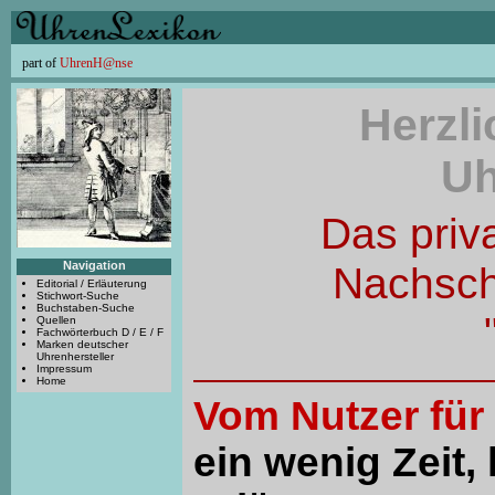
part of
UhrenH@nse
Herzl
Uh
Das priv
Navigation
Nachsc
Editorial / Erläuterung
Stichwort-Suche
Buchstaben-Suche
Quellen
Fachwörterbuch D / E / F
Marken deutscher
Uhrenhersteller
Impressum
Home
Vom Nutzer für
ein wenig Zeit, 