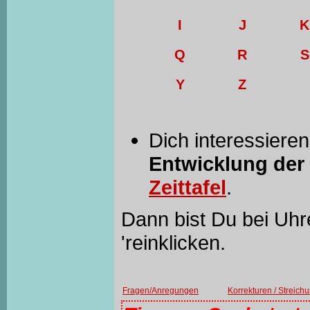
I
J
K
Q
R
S
Y
Z
Dich interessiere
Entwicklung der
Zeittafel
.
Dann bist Du bei Uhre
'reinklicken.
Fragen/Anregungen
Korrekturen / Streich