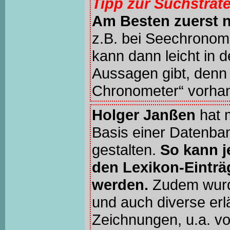
Tipp zur Suchstrat
Am Besten zuerst 
z.B. bei Seechronom
kann dann leicht in 
Aussagen gibt, denn 
Chronometer“ vorhan
Holger Janßen
hat 
Basis einer Datenba
gestalten.
So kann j
den Lexikon-Einträ
werden.
Zudem wur
und auch diverse erl
Zeichnungen, u.a. v