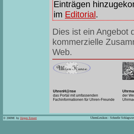
Einträgen hinzugeko
im
Editorial
.
Dies ist ein Angebot
kommerzielle Zusam
Web.
UhrenH@nse
Uhrma
das Portal mit umfassenden
der We
Fachinformationen für Uhren-Freunde
Uhrma
UhrenLexikon - Schnelle Schlagwor
© 2009ff. by
Jürgen Ermert