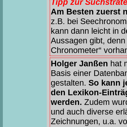
Tipp zur Suchstrat
Am Besten zuerst 
z.B. bei Seechronom
kann dann leicht in 
Aussagen gibt, denn 
Chronometer“ vorhan
Holger Janßen
hat 
Basis einer Datenba
gestalten.
So kann j
den Lexikon-Einträ
werden.
Zudem wur
und auch diverse erl
Zeichnungen, u.a. v