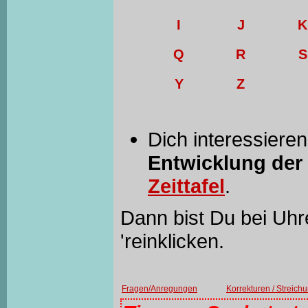
I
J
K
Q
R
S
Y
Z
Dich interessiere
Entwicklung der
Zeittafel
.
Dann bist Du bei Uhre
'reinklicken.
Fragen/Anregungen
Korrekturen / Streich