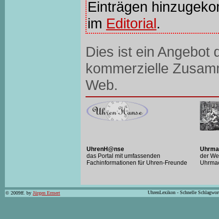
Einträgen hinzugeko
im
Editorial
.
Dies ist ein Angebot
kommerzielle Zusam
Web.
UhrenH@nse
Uhrma
das Portal mit umfassenden
der We
Fachinformationen für Uhren-Freunde
Uhrma
UhrenLexikon - Schnelle Schlagwor
© 2009ff. by
Jürgen Ermert