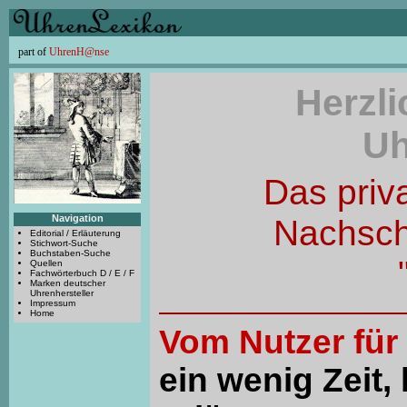
part of
UhrenH@nse
Herzl
Uh
Das priv
Navigation
Nachsc
Editorial / Erläuterung
Stichwort-Suche
Buchstaben-Suche
Quellen
Fachwörterbuch D / E / F
Marken deutscher
Uhrenhersteller
Impressum
Home
Vom Nutzer für
ein wenig Zeit, 