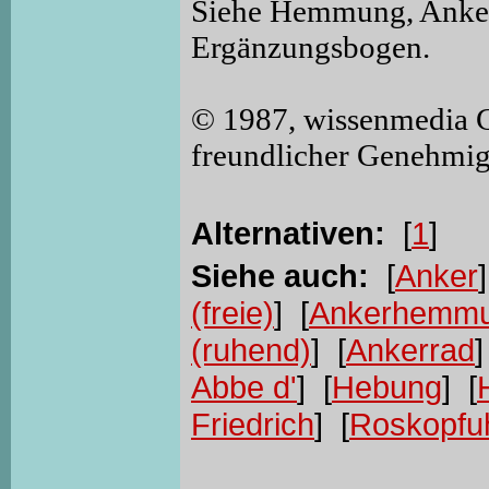
Siehe Hemmung, Anker,
Ergänzungsbogen.
© 1987, wissenmedia 
freundlicher Genehmi
Alternativen:
[
1
]
Siehe auch:
[
Anker
(freie)
] [
Ankerhemmun
(ruhend)
] [
Ankerrad
]
Abbe d'
] [
Hebung
] [
Friedrich
] [
Roskopfu