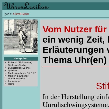
part of
UhrenH@nse
Vom Nutzer für
ein wenig Zeit, 
Erläuterungen 
Thema Uhr(en) 
Navigation
Editorial / Erläuterung
Stichwort-Suche
Buchstaben-Suche
Quellen
Fachwörterbuch D / E / F
Marken deutscher
Uhrenhersteller
Impressum
St
Home
In der Herstellung ein
Unruhschwingsysteme. 