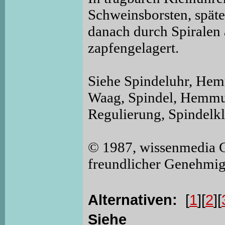
Schweinsborsten, spät
danach durch Spiralen
zapfengelagert.
Siehe Spindeluhr, He
Waag, Spindel, Hemmun
Regulierung, Spindelk
© 1987, wissenmedia 
freundlicher Genehmi
Alternativen:
[
1
][
2
][
Siehe