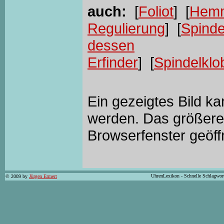
auch:
[
Foliot
] [
Hem
Regulierung
] [
Spinde
dessen
Erfinder
] [
Spindelklo
Ein gezeigtes Bild k
werden. Das größere 
Browserfenster geöff
UhrenLexikon - Schnelle Schlagwor
© 2009 by
Jürgen Ermert