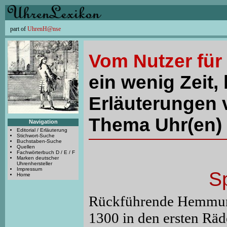
part of
UhrenH@nse
Vom Nutzer für
ein wenig Zeit, 
Erläuterungen 
Thema Uhr(en) 
Navigation
Editorial / Erläuterung
Stichwort-Suche
Buchstaben-Suche
Quellen
Fachwörterbuch D / E / F
Marken deutscher
Uhrenhersteller
Impressum
S
Home
Rückführende Hemmung
1300 in den ersten Rä