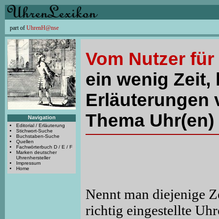
part of
UhrenH@nse
Vom Nutzer für
ein wenig Zeit, 
Erläuterungen 
Thema Uhr(en) 
Navigation
Editorial / Erläuterung
Stichwort-Suche
Buchstaben-Suche
Quellen
Fachwörterbuch D / E / F
Marken deutscher
Uhrenhersteller
Impressum
Home
Nennt man diejenige Ze
richtig eingestellte Uh