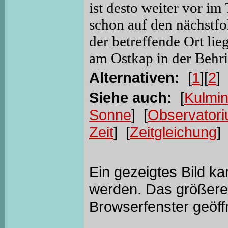
ist desto weiter vor i
schon auf den nächstfo
der betreffende Ort li
am Ostkap in der Behri
Alternativen:
[
1
][
2
]
Siehe auch:
[
Kulmin
Sonne
] [
Observator
Zeit
] [
Zeitgleichung
] 
Ein gezeigtes Bild k
werden. Das größere 
Browserfenster geöff