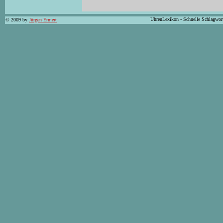
UhrenLexikon - Schnelle Schlagwor
© 2009 by
Jürgen Ermert