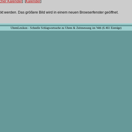
scher Kalender
] [
Kalender
]
ckt werden. Das größere Bild wird in einem neuen Browserfenster geöffnet.
UhrenLexikon - Schnelle Schlagwortsuche zu Uhren & Zeitmessung im Web (6.461 Einträge)