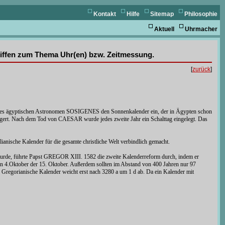
Kontakt
Hilfe
Sitemap
Philosophie
Aktuell
Uhrmacher
griffen zum Thema Uhr(en) bzw. Zeitmessung.
[
zurück
]
 des ägyptischen Astronomen SOSIGENES den Sonnenkalender ein, der in Ägypten schon
längert. Nach dem Tod von CAESAR wurde jedes zweite Jahr ein Schalttag eingelegt. Das
anische Kalender für die gesamte christliche Welt verbindlich gemacht.
 wurde, führte Papst GREGOR XIII. 1582 die zweite Kalenderreform durch, indem er
den 4.Oktober der 15. Oktober. Außerdem sollten im Abstand von 400 Jahren nur 97
rte Gregorianische Kalender weicht erst nach 3280 a um 1 d ab. Da ein Kalender mit