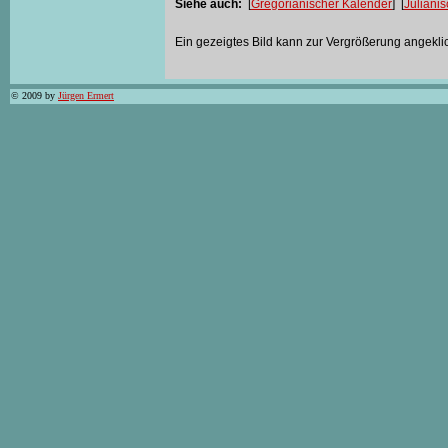
Siehe auch:
[
Gregorianischer Kalender
] [
Juliani
Ein gezeigtes Bild kann zur Vergrößerung angekli
© 2009 by
Jürgen Ermert