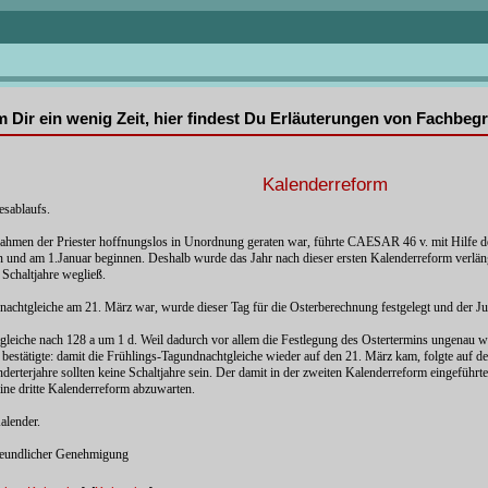
mm Dir ein wenig Zeit, hier findest Du Erläuterungen von Fachbe
Kalenderreform
esablaufs.
ahmen der Priester hoffnungslos in Unordnung geraten war, führte CAESAR 46 v. mit Hilfe
sein und am 1.Januar beginnen. Deshalb wurde das Jahr nach dieser ersten Kalenderreform ver
chaltjahre wegließ.
chtgleiche am 21. März war, wurde dieser Tag für die Osterberechnung festgelegt und der Juli
htgleiche nach 128 a um 1 d. Weil dadurch vor allem die Festlegung des Ostertermins ungenau
 bestätigte: damit die Frühlings-Tagundnachtgleiche wieder auf den 21. März kam, folgte auf 
 Hunderterjahre sollten keine Schaltjahre sein. Der damit in der zweiten Kalenderreform eingefüh
ine dritte Kalenderreform abzuwarten.
alender.
reundlicher Genehmigung