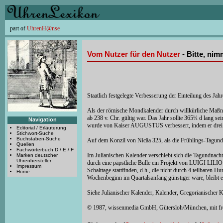
part of
UhrenH@nse
Vom Nutzer für den Nutzer
- Bitte, ni
Staatlich festgelegte Verbesserung der Einteilung des Jahr
Als der römische Mondkalender durch willkürliche Maßn
ab 238 v. Chr. gültig war. Das Jahr sollte 365¼ d lang 
Navigation
wurde von Kaiser AUGUSTUS verbessert, indem er drei S
Editorial / Erläuterung
Stichwort-Suche
Buchstaben-Suche
Auf dem Konzil von Nicäa 325, als die Frühlings-Tagundna
Quellen
Fachwörterbuch D / E / F
Im Julianischen Kalender verschiebt sich die Tagundnac
Marken deutscher
Uhrenhersteller
durch eine päpstliche Bulle ein Projekt von LUIGI LILIO
Impressum
Schalttage stattfinden, d.h., die nicht durch 4 teilbaren
Home
Wochenbeginn im Quartalsanfang günstiger wäre, bleibt e
Siehe Julianischer Kalender, Kalender, Gregorianischer K
© 1987, wissenmedia GmbH, Gütersloh/München, mit f