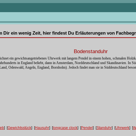
mm Dir ein wenig Zeit, hier findest Du Erläuterungen von Fachbe
Bodenstanduhr
ichnet ein gewichtsangetriebenes Uhrwerk mit langem Pendel in einem hohen, schmalen Holzka
hrhunderts in England beliebt, dann in Amsterdam, Norddeutschland und Skandinavien. In Süd
 Land, Odenwald, Angeln, England, Bornholm). Jedoch findet man sie in Süddeutschland beson
ieb
] [
Gewichtsstück
] [
Hausuhr
] [
longcase clock
] [
Pendel
] [
Standuhr
] [
Uhrwerk
] [
W