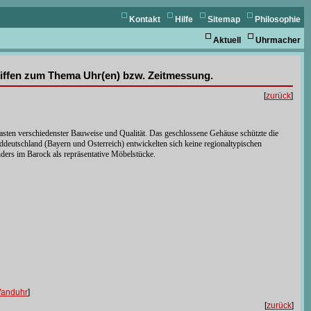
Kontakt
Hilfe
Sitemap
Philosophie
Aktuell
Uhrmacher
griffen zum Thema Uhr(en) bzw. Zeitmessung.
[
zurück
]
sten verschiedenster Bauweise und Qualität. Das geschlossene Gehäuse schützte die
deutschland (Bayern und Osterreich) entwickelten sich keine regionaltypischen
ders im Barock als repräsentative Möbelstücke.
anduhr
]
[
zurück
]