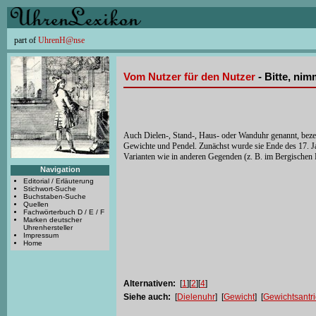
part of
UhrenH@nse
Vom Nutzer für den Nutzer
- Bitte, ni
Auch Dielen-, Stand-, Haus- oder Wanduhr genannt, beze
Gewichte und Pendel. Zunächst wurde sie Ende des 17. Ja
Varianten wie in anderen Gegenden (z. B. im Bergischen
Navigation
Editorial / Erläuterung
Stichwort-Suche
Buchstaben-Suche
Quellen
Fachwörterbuch D / E / F
Marken deutscher
Uhrenhersteller
Impressum
Home
Alternativen:
[
1
][
2
][
4
]
Siehe auch:
[
Dielenuhr
] [
Gewicht
] [
Gewichtsantr