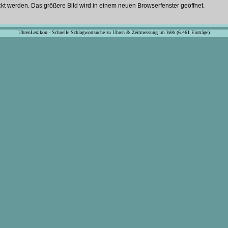
ckt werden. Das größere Bild wird in einem neuen Browserfenster geöffnet.
UhrenLexikon - Schnelle Schlagwortsuche zu Uhren & Zeitmessung im Web (6.461 Einträge)