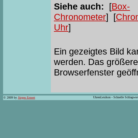
Siehe auch:
[
Box-
Chronometer
] [
Chro
Uhr
]
Ein gezeigtes Bild k
werden. Das größere 
Browserfenster geöff
UhrenLexikon - Schnelle Schlagwor
© 2009 by
Jürgen Ermert