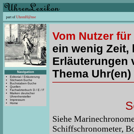
part of
UhrenH@nse
Vom Nutzer für
ein wenig Zeit, 
Erläuterungen 
Thema Uhr(en) 
Navigation
Editorial / Erläuterung
Stichwort-Suche
Buchstaben-Suche
Quellen
Fachwörterbuch D / E / F
Marken deutscher
Uhrenhersteller
Impressum
S
Home
Siehe Marinechronomet
Schiffschronometer, B