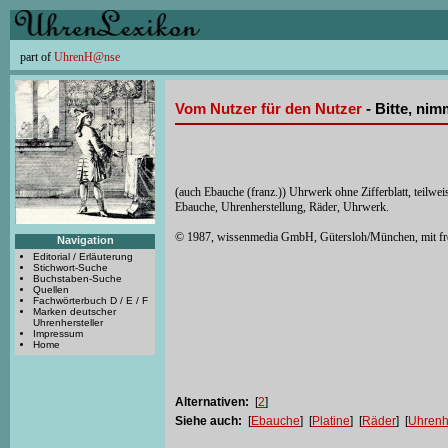
part of
UhrenH@nse
Vom Nutzer für den Nutzer
- Bitte, ni
(auch Ebauche (franz.)) Uhrwerk ohne Zifferblatt, teilw
Ebauche, Uhrenherstellung, Räder, Uhrwerk.
© 1987, wissenmedia GmbH, Gütersloh/München, mit f
Navigation
Editorial / Erläuterung
Stichwort-Suche
Buchstaben-Suche
Quellen
Fachwörterbuch D / E / F
Marken deutscher
Uhrenhersteller
Impressum
Home
Alternativen:
[
2
]
Siehe auch:
[
Ebauche
] [
Platine
] [
Räder
] [
Uhrenh