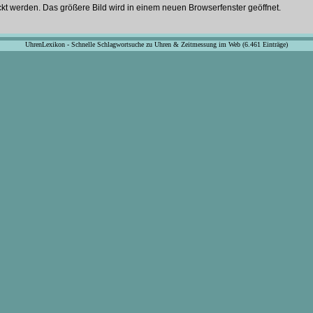
ckt werden. Das größere Bild wird in einem neuen Browserfenster geöffnet.
UhrenLexikon - Schnelle Schlagwortsuche zu Uhren & Zeitmessung im Web (6.461 Einträge)