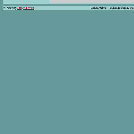
UhrenLexikon - Schnelle Schlagwor
© 2009 by
Jürgen Ermert