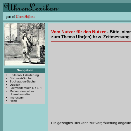
part of
UhrenH@nse
Vom Nutzer für den Nutzer
- Bitte, nim
zum Thema Uhr(en) bzw. Zeitmessung.
Navigation
Editorial / Erläuterung
Stichwort-Suche
Buchstaben-Suche
Quellen
Fachwörterbuch D / E / F
Marken deutscher
Uhrenhersteller
Impressum
Home
Ein gezeigtes Bild kann zur Vergrößerung angekli