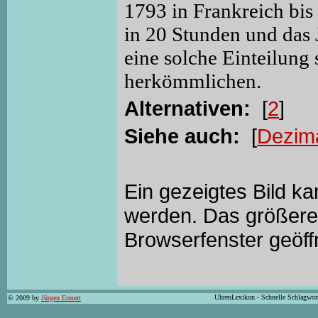
1793 in Frankreich bis
in 20 Stunden und das J
eine solche Einteilung
herkömmlichen.
Alternativen:
[
2
]
Siehe auch:
[
Dezim
Ein gezeigtes Bild k
werden. Das größere 
Browserfenster geöff
UhrenLexikon - Schnelle Schlagwor
© 2009 by
Jürgen Ermert