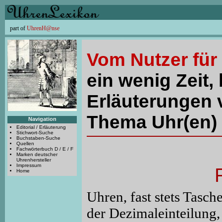
part of
UhrenH@nse
Vom Nutzer für
ein wenig Zeit, 
Erläuterungen 
Thema Uhr(en) 
Navigation
Editorial / Erläuterung
Stichwort-Suche
Buchstaben-Suche
Quellen
Fachwörterbuch D / E / F
Marken deutscher
Uhrenhersteller
Impressum
Home
Uhren, fast stets Tasch
der Dezimaleinteilung,