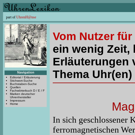
part of
UhrenH@nse
Vom Nutzer für
ein wenig Zeit, 
Erläuterungen 
Thema Uhr(en) 
Navigation
Editorial / Erläuterung
Stichwort-Suche
Buchstaben-Suche
Quellen
Fachwörterbuch D / E / F
Marken deutscher
Uhrenhersteller
Impressum
Mag
Home
In sich geschlossener 
ferromagnetischen Werk