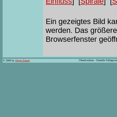
Einfluss
] [
Spirale
] [
S
Ein gezeigtes Bild k
werden. Das größere 
Browserfenster geöff
UhrenLexikon - Schnelle Schlagwor
© 2009 by
Jürgen Ermert