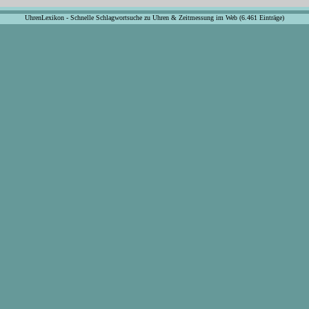
UhrenLexikon - Schnelle Schlagwortsuche zu Uhren & Zeitmessung im Web (6.461 Einträge)