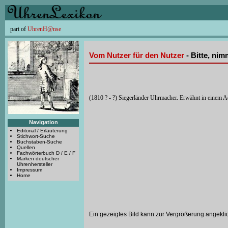
part of
UhrenH@nse
Vom Nutzer für den Nutzer
- Bitte, ni
(1810 ? - ?) Siegerländer Uhrmacher. Erwähnt in einem 
Navigation
Editorial / Erläuterung
Stichwort-Suche
Buchstaben-Suche
Quellen
Fachwörterbuch D / E / F
Marken deutscher
Uhrenhersteller
Impressum
Home
Ein gezeigtes Bild kann zur Vergrößerung angekli