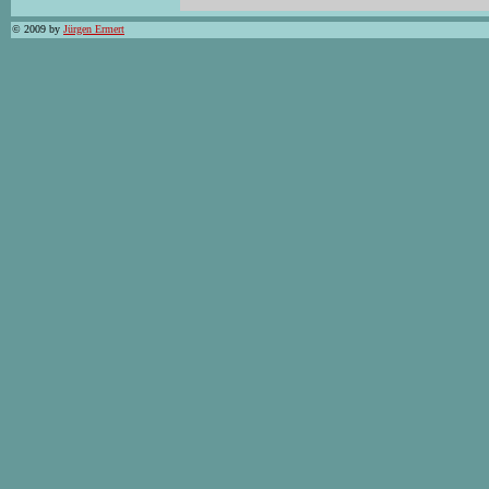
© 2009 by
Jürgen Ermert