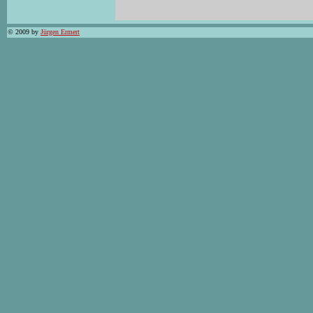
© 2009 by
Jürgen Ermert