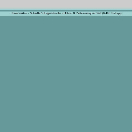
UhrenLexikon - Schnelle Schlagwortsuche zu Uhren & Zeitmessung im Web (6.461 Einträge)