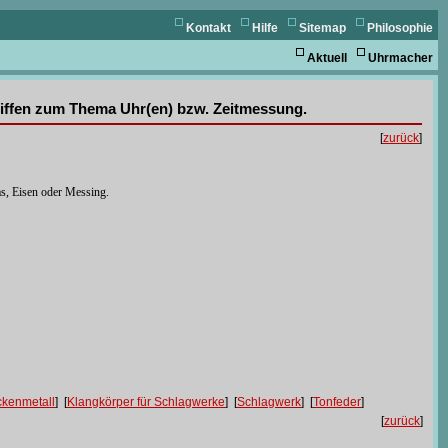
Kontakt
Hilfe
Sitemap
Philosophie
Aktuell
Uhrmacher
griffen zum Thema Uhr(en) bzw. Zeitmessung.
[
zurück
]
s, Eisen oder Messing.
ckenmetall
] [
Klangkörper für Schlagwerke
] [
Schlagwerk
] [
Tonfeder
]
[
zurück
]