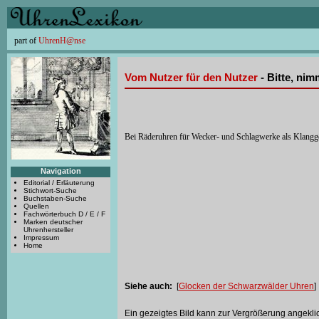
part of
UhrenH@nse
Vom Nutzer für den Nutzer
- Bitte, ni
Bei Räderuhren für Wecker- und Schlagwerke als Klangge
Navigation
Editorial / Erläuterung
Stichwort-Suche
Buchstaben-Suche
Quellen
Fachwörterbuch D / E / F
Marken deutscher
Uhrenhersteller
Impressum
Home
Siehe auch:
[
Glocken der Schwarzwälder Uhren
]
Ein gezeigtes Bild kann zur Vergrößerung angekli