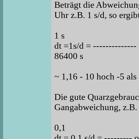
Beträgt die Abweichun
Uhr z.B. 1 s/d, so ergib
1 s
dt =1s/d = --------------
86400 s
~ 1,16 - 10 hoch -5 al
Die gute Quarzgebrauch
Gangabweichung, z.B.
0,1
dt = 0,1 s/d = ---------