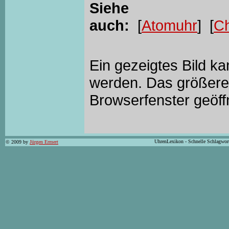
Siehe
auch:
[
Atomuhr
] [
C
Ein gezeigtes Bild k
werden. Das größere 
Browserfenster geöff
UhrenLexikon - Schnelle Schlagwor
© 2009 by
Jürgen Ermert