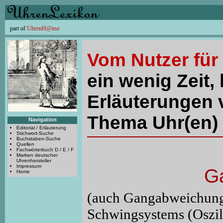
part of
UhrenH@nse
Vom Nutzer für
ein wenig Zeit, 
Erläuterungen 
Thema Uhr(en) 
Navigation
Editorial / Erläuterung
Stichwort-Suche
Buchstaben-Suche
Quellen
Fachwörterbuch D / E / F
Marken deutscher
Uhrenhersteller
Impressum
G
Home
(auch Gangabweichung
Schwingsystems (Oszill