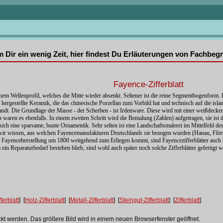
mm Dir ein wenig Zeit, hier findest Du Erläuterungen von Fachbe
Fayence-Zifferblatt
einem Wellenprofil, welches die Mitte wieder absenkt. Seltener ist die reine Segmentbogenfor
hergestellte Keramik, die das chinesische Porzellan zum Vorbild hat und technisch auf die isla
rwandt. Die Grundlage der Masse - der Scherben - ist Irdenware. Diese wird mit einer weißdec
n waren es ebenfalls. In einem zweiten Schritt wird die Bemalung (Zahlen) aufgetragen, sie ist 
 sich eine sparsame, bunte Ornamentik. Sehr selten ist eine Landschaftsmalerei im Mittelfeld des 
ch wir wissen, aus welchen Fayencemanufakturen Deutschlands sie bezogen wurden (Hanau, Flö
e Fayenceherstellung um 1800 weitgehend zum Erliegen kommt, sind Fayencezifferblätter auch
a ein Reparaturbedarf bestehen blieb, sind wohl auch später noch solche Zifferblätter gefertigt
ferblatt
] [
Holz-Zifferblatt
] [
Metall-Zifferblatt
] [
Steingut-Zifferblatt
] [
Zifferblatt
]
ckt werden. Das größere Bild wird in einem neuen Browserfenster geöffnet.