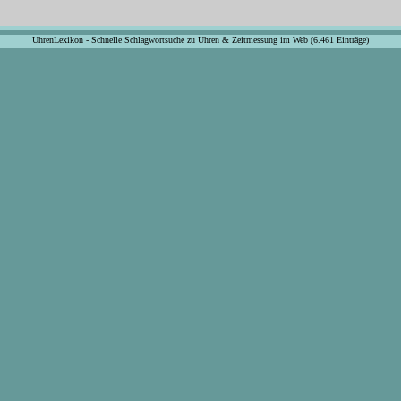
UhrenLexikon - Schnelle Schlagwortsuche zu Uhren & Zeitmessung im Web (6.461 Einträge)