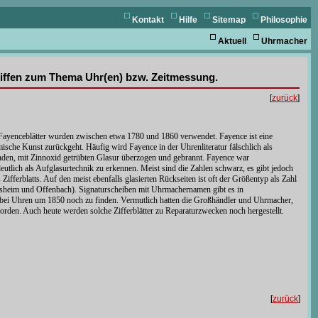
Kontakt
Hilfe
Sitemap
Philosophie
Aktuell
Uhrmacher
griffen zum Thema Uhr(en) bzw. Zeitmessung.
[
zurück
]
m. Fayenceblätter wurden zwischen etwa 1780 und 1860 verwendet. Fayence ist eine
mische Kunst zurückgeht. Häufig wird Fayence in der Uhrenliteratur fälschlich als
kenden, mit Zinnoxid getrübten Glasur überzogen und gebrannt. Fayence war
deutlich als Aufglasurtechnik zu erkennen. Meist sind die Zahlen schwarz, es gibt jedoch
Ziffer­blatts. Auf den meist ebenfalls glasierten Rückseiten ist oft der Größentyp als Zahl
rsheim und Offenbach). Signaturscheiben mit Uhrmachernamen gibt es in
 bei Uhren um 1850 noch zu finden. Vermutlich hatten die Großhändler und Uhrmacher,
 worden. Auch heute werden solche Zifferblätter zu Reparaturzwecken noch hergestellt.
[
zurück
]