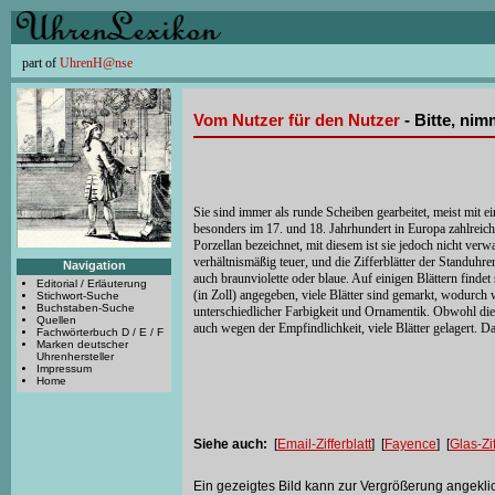
part of
UhrenH@nse
Vom Nutzer für den Nutzer
- Bitte, ni
Sie sind immer als runde Scheiben gearbeitet, meist mit 
besonders im 17. und 18. Jahrhundert in Europa zahlreich 
Porzellan bezeichnet, mit diesem ist sie jedoch nicht ve
verhältnismäßig teuer, und die Zifferblätter der Standuhre
Navigation
auch braunviolette oder blaue. Auf einigen Blättern findet
Editorial / Erläuterung
(in Zoll) angegeben, viele Blätter sind gemarkt, wodur
Stichwort-Suche
Buchstaben-Suche
unterschiedlicher Farbigkeit und Ornamentik. Obwohl di
Quellen
auch wegen der Empfindlichkeit, viele Blätter gelagert. D
Fachwörterbuch D / E / F
Marken deutscher
Uhrenhersteller
Impressum
Home
Siehe auch:
[
Email-Zifferblatt
] [
Fayence
] [
Glas-Zif
Ein gezeigtes Bild kann zur Vergrößerung angekli