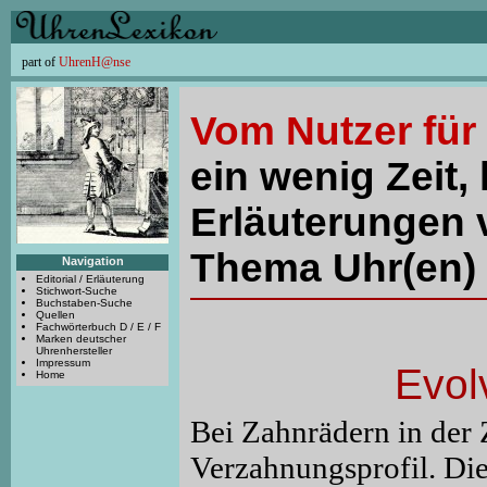
part of
UhrenH@nse
Vom Nutzer für
ein wenig Zeit, 
Erläuterungen 
Thema Uhr(en) 
Navigation
Editorial / Erläuterung
Stichwort-Suche
Buchstaben-Suche
Quellen
Fachwörterbuch D / E / F
Marken deutscher
Uhrenhersteller
Impressum
Evol
Home
Bei Zahnrädern in der 
Verzahnungsprofil. Die