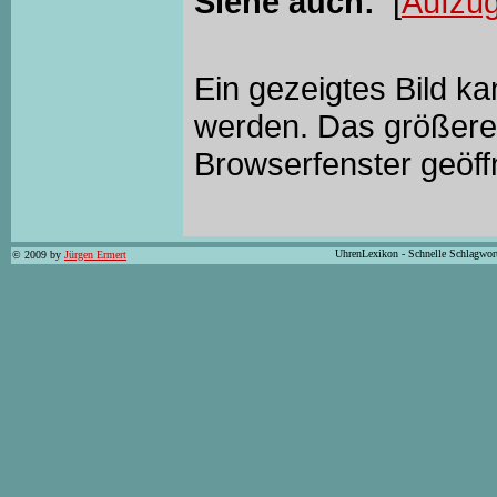
Siehe auch:
[
Aufzu
Ein gezeigtes Bild k
werden. Das größere 
Browserfenster geöff
UhrenLexikon - Schnelle Schlagwor
© 2009 by
Jürgen Ermert