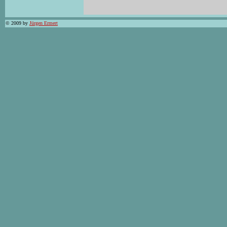
© 2009 by
Jürgen Ermert