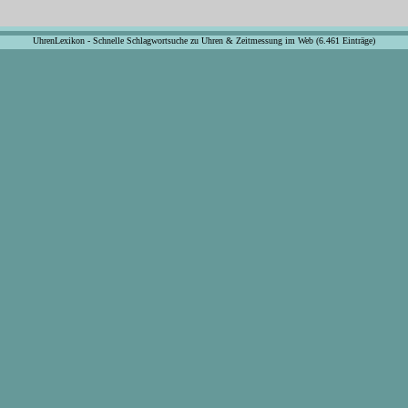
UhrenLexikon - Schnelle Schlagwortsuche zu Uhren & Zeitmessung im Web (6.461 Einträge)