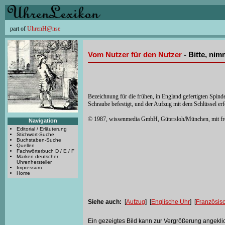
part of
UhrenH@nse
Vom Nutzer für den Nutzer
- Bitte, ni
Bezeichnung für die frühen, in England gefertigten Spin
Schraube befestigt, und der Aufzug mit dem Schlüssel er
© 1987, wissenmedia GmbH, Gütersloh/München, mit f
Navigation
Editorial / Erläuterung
Stichwort-Suche
Buchstaben-Suche
Quellen
Fachwörterbuch D / E / F
Marken deutscher
Uhrenhersteller
Impressum
Home
Siehe auch:
[
Aufzug
] [
Englische Uhr
] [
Französis
Ein gezeigtes Bild kann zur Vergrößerung angekli