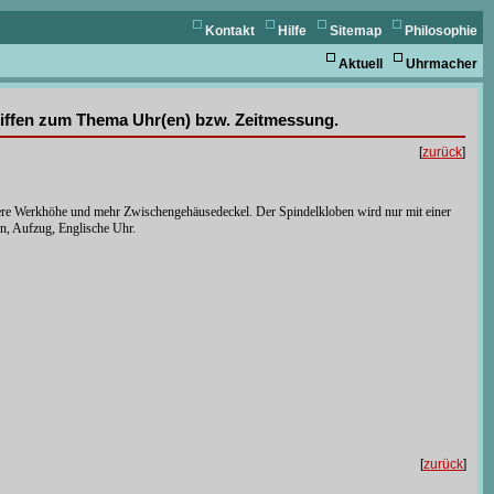
Kontakt
Hilfe
Sitemap
Philosophie
Aktuell
Uhrmacher
griffen zum Thema Uhr(en) bzw. Zeitmessung.
[
zurück
]
ößere Werkhöhe und mehr Zwischengehäusedeckel. Der Spindelkloben wird nur mit einer
en, Aufzug, Englische Uhr.
[
zurück
]