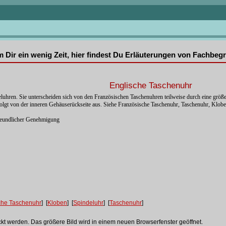
mm Dir ein wenig Zeit, hier findest Du Erläuterungen von Fachbe
Englische Taschenuhr
deluhren. Sie unterscheiden sich von den Französischen Taschenuhren teilweise durch eine gr
folgt von der inneren Gehäuserückseite aus. Siehe Französische Taschenuhr, Taschenuhr, Klob
reundlicher Genehmigung
che Taschenuhr
] [
Kloben
] [
Spindeluhr
] [
Taschenuhr
]
ckt werden. Das größere Bild wird in einem neuen Browserfenster geöffnet.