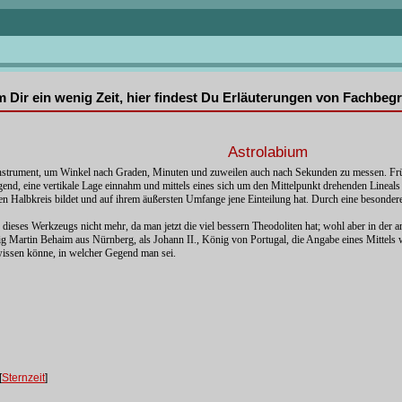
mm Dir ein wenig Zeit, hier findest Du Erläuterungen von Fachbe
Astrolabium
nstrument, um Winkel nach Graden, Minuten und zuweilen auch nach Sekunden zu messen. Früh
ngend, eine vertikale Lage einnahm und mittels eines sich um den Mittelpunkt drehenden Line
inen Halbkreis bildet und auf ihrem äußersten Umfange jene Einteilung hat. Durch eine besond
dieses Werkzeugs nicht mehr, da man jetzt die viel bessern Theodoliten hat; wohl aber in der
ig Martin Behaim aus Nürnberg, als Johann II., König von Portugal, die Angabe eines Mittels w
issen könne, in welcher Gegend man sei.
[
Sternzeit
]