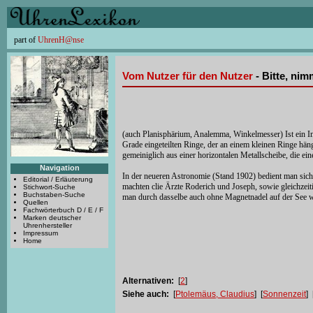
part of
UhrenH@nse
Vom Nutzer für den Nutzer
- Bitte, ni
(auch Planisphärium, Analemma, Winkelmesser) Ist ein I
Grade eingeteilten Ringe, der an einem kleinen Ringe hä
gemeiniglich aus einer horizontalen Metallscheibe, die e
Navigation
In der neueren Astronomie (Stand 1902) bedient man sich 
Editorial / Erläuterung
machten clie Ärzte Roderich und Joseph, sowie gleichzeit
Stichwort-Suche
Buchstaben-Suche
man durch dasselbe auch ohne Magnetnadel auf der See w
Quellen
Fachwörterbuch D / E / F
Marken deutscher
Uhrenhersteller
Impressum
Home
Alternativen:
[
2
]
Siehe auch:
[
Ptolemäus, Claudius
] [
Sonnenzeit
] 