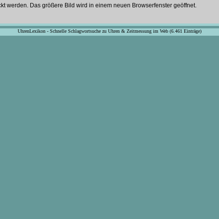
ckt werden. Das größere Bild wird in einem neuen Browserfenster geöffnet.
UhrenLexikon - Schnelle Schlagwortsuche zu Uhren & Zeitmessung im Web (6.461 Einträge)