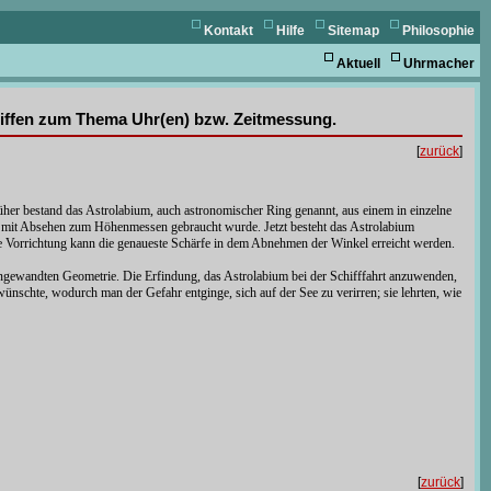
Kontakt
Hilfe
Sitemap
Philosophie
Aktuell
Uhrmacher
griffen zum Thema Uhr(en) bzw. Zeitmessung.
[
zurück
]
er bestand das Astrolabium, auch astronomischer Ring genannt, aus einem in einzelne
als mit Absehen zum Höhenmessen gebraucht wurde. Jetzt besteht das Astrolabium
ere Vorrichtung kann die genaueste Schärfe in dem Abnehmen der Winkel erreicht werden.
 angewandten Geometrie. Die Erfindung, das Astrolabium bei der Schifffahrt anzuwenden,
ünschte, wodurch man der Gefahr entginge, sich auf der See zu verirren; sie lehrten, wie
[
zurück
]