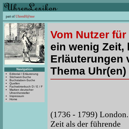
part of
UhrenH@nse
Vom Nutzer für
ein wenig Zeit, 
Erläuterungen 
Thema Uhr(en) 
Navigation
Editorial / Erläuterung
Stichwort-Suche
Buchstaben-Suche
Quellen
Fachwörterbuch D / E / F
Marken deutscher
Uhrenhersteller
Impressum
Home
(1736 - 1799) London. 
Zeit als der führende