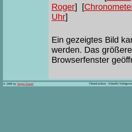
Roger
] [
Chronomete
Uhr
]
Ein gezeigtes Bild k
werden. Das größere 
Browserfenster geöff
UhrenLexikon - Schnelle Schlagwor
© 2009 by
Jürgen Ermert