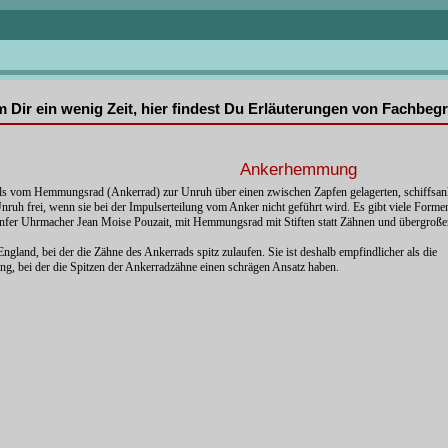
mm Dir ein wenig Zeit, hier findest Du Erläuterungen von Fachbe
Ankerhemmung
ls vom Hemmungsrad (Ankerrad) zur Unruh über einen zwischen Zapfen gelagerten, schiffsa
ruh frei, wenn sie bei der Impulserteilung vom Anker nicht geführt wird. Es gibt viele Formen
er Uhrmacher Jean Moise Pouzait, mit Hemmungsrad mit Stiften statt Zähnen und übergroßer
gland, bei der die Zähne des Ankerrads spitz zulaufen. Sie ist deshalb empfindlicher als die
bei der die Spitzen der Ankerradzähne einen schrägen Ansatz haben.