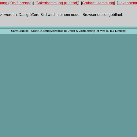
ng (rückführende)
] [
Ankerhemmung (ruhend)
] [
Graham-Hemmung
] [
Hakenhem
ckt werden. Das größere Bild wird in einem neuen Browserfenster geöffnet.
UhrenLexikon - Schnelle Schlagwortsuche zu Uhren & Zeitmessung im Web (6.461 Einträge)