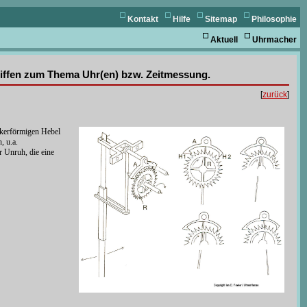
Kontakt
Hilfe
Sitemap
Philosophie
Aktuell
Uhrmacher
griffen zum Thema Uhr(en) bzw. Zeitmessung.
[
zurück
]
nkerförmigen Hebel
, u.a.
 Unruh, die eine