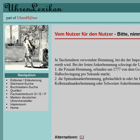
part of
UhrenH@nse
Vom Nutzer für den Nutzer
- Bitte, ni
In Taschenuhren verwendete Hemmung, bei der der Impu
erteilt wird. Bei der freien Ankerhemmung schwingt die Un
1. die Pouzait-Hemmung, erfunden um 1777 von dem Genf
Halbschwingung pro Sekunde macht;
Navigation
2. die Spitzzahnankerhemmung, gebräuchlich in oder für En
Editorial / Erläuterung
Kolbenzahnankerhemmung oder Schweizer Ankerhemmung, 
Stichwort-Suche
Buchstaben-Suche
Quellen
Fachwörterbuch D / E / F
Marken deutscher
Uhrenhersteller
Impressum
Home
Alternativen:
[
1
]