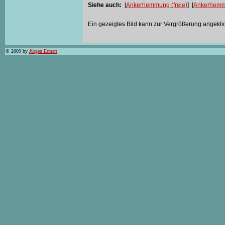
Siehe auch:
[
Ankerhemmung (freie)
] [
Ankerhemmu
Ein gezeigtes Bild kann zur Vergrößerung angekli
© 2009 by
Jürgen Ermert