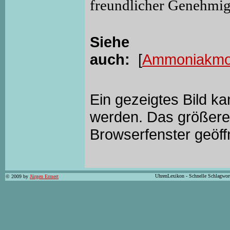
freundlicher Genehmi
Siehe
auch:
[
Ammoniakmol
Ein gezeigtes Bild k
werden. Das größere 
Browserfenster geöff
UhrenLexikon - Schnelle Schlagwor
© 2009 by
Jürgen Ermert