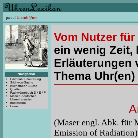
part of
UhrenH@nse
Vom Nutzer für
ein wenig Zeit, 
Erläuterungen 
Thema Uhr(en) 
Navigation
Editorial / Erläuterung
Stichwort-Suche
Buchstaben-Suche
Quellen
Fachwörterbuch D / E / F
Marken deutscher
Uhrenhersteller
Impressum
A
Home
(Maser engl. Abk. für
Emission of Radiation)