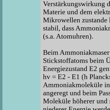
Verstärkungswirkung 
Materie und dem elekt
Mikrowellen zustande k
stabil, dass Ammoniak
(s.a. Atomuhren).
Beim Ammoniakmaser w
Stickstoffatoms beim 
Energiezustand E2 genu
hv = E2 - E1 (h Planc
Ammoniakmoleküle in 
angeregt und beim Pas
Moleküle höherer und n
niederer Energie werde